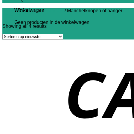
Klantenservice & FAQ
Winkelwagen
JUWELEN
/
Manchetknopen
/
Manchetknopen of hanger
Filter
Geen producten in de winkelwagen.
Showing all 4 results