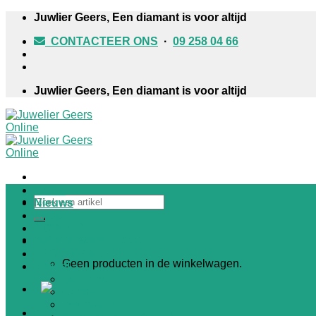
Skip
Juwlier Geers, Een diamant is voor altijd
to
CONTACTEER ONS
·
09 258 04 66
content
Juwlier Geers, Een diamant is voor altijd
Home
Zoeken
Nieuws
naar:
Shop
HORLOGES
Winkelwagen /
€
0,00
0
JUWELEN
TROUWRINGEN
Geen producten in de winkelwagen.
Winkel
Over ons
Contact
Informatief
0