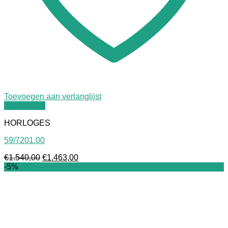
Toevoegen aan verlanglijst
Quick View
HORLOGES
59/7201.00
Oorspronkelijke
Huidige
€
1.540,00
€
1.463,00
prijs
prijs
-5%
was:
is:
€1.540,00.
€1.463,00.