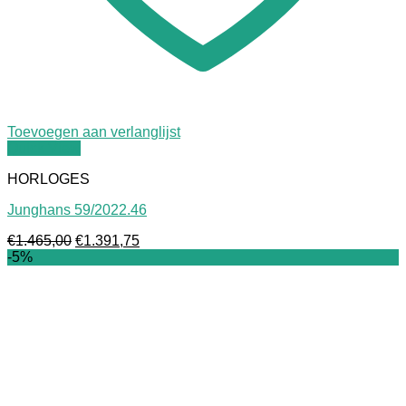
Toevoegen aan verlanglijst
Quick View
HORLOGES
Junghans 59/2022.46
Oorspronkelijke
Huidige
€
1.465,00
€
1.391,75
prijs
prijs
-5%
was:
is:
€1.465,00.
€1.391,75.