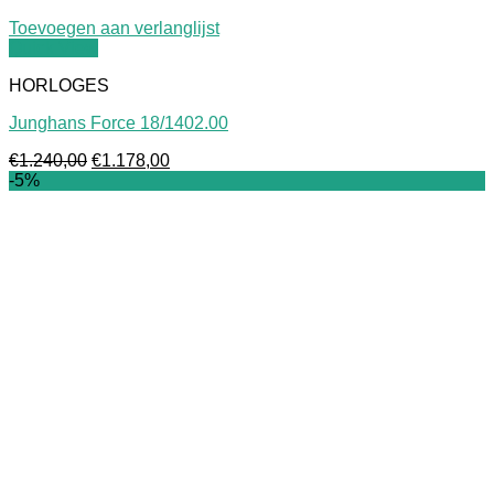
Toevoegen aan verlanglijst
Quick View
HORLOGES
Junghans Force 18/1402.00
Oorspronkelijke
Huidige
€
1.240,00
€
1.178,00
prijs
prijs
-5%
was:
is:
€1.240,00.
€1.178,00.