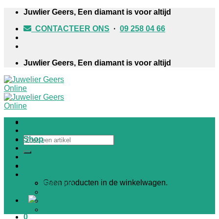
Skip
Juwlier Geers, Een diamant is voor altijd
to
CONTACTEER ONS
·
09 258 04 66
content
Juwlier Geers, Een diamant is voor altijd
Home
Nieuws
Zoeken
Shop
naar:
HORLOGES
JUWELEN
TROUWRINGEN
Winkelwagen /
€
0,00
0
Winkel
Geen producten in de winkelwagen.
Over ons
Contact
Informatief
Klantenservice & FAQ
0