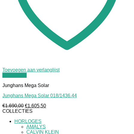
Toevoegen aan verlanglijst
Quick View
Junghans Mega Solar
Junghans Mega Solar 018/1436.44
Oorspronkelijke
Huidige
€
1.690,00
€
1.605,50
prijs
prijs
COLLECTIES
was:
is:
HORLOGES
€1.690,00.
€1.605,50.
AMALYS
CALVIN KLEIN