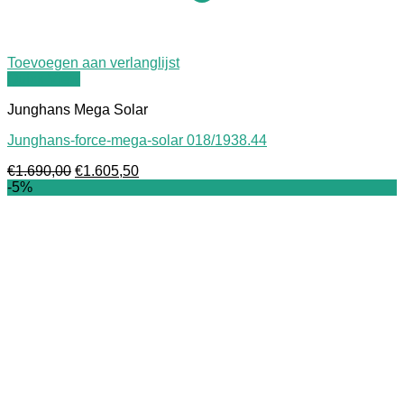
Toevoegen aan verlanglijst
Quick View
Junghans Mega Solar
Junghans-force-mega-solar 018/1938.44
Oorspronkelijke
Huidige
€
1.690,00
€
1.605,50
prijs
prijs
-5%
was:
is:
€1.690,00.
€1.605,50.