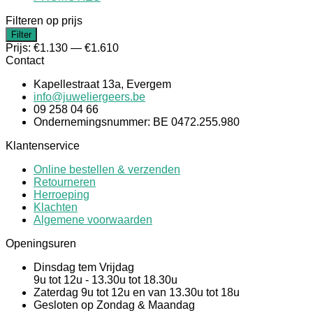
Filteren op prijs
Min.
Max.
Filter
prijs
prijs
Prijs:
€1.130
—
€1.610
Contact
Kapellestraat 13a, Evergem
info@juweliergeers.be
09 258 04 66
Ondernemingsnummer: BE 0472.255.980
Klantenservice
Online bestellen & verzenden
Retourneren
Herroeping
Klachten
Algemene voorwaarden
Openingsuren
Dinsdag tem Vrijdag
9u tot 12u - 13.30u tot 18.30u
Zaterdag 9u tot 12u en van 13.30u tot 18u
Gesloten op Zondag & Maandag