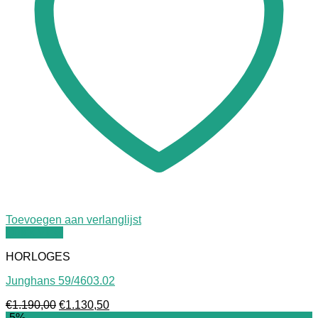
Toevoegen aan verlanglijst
Quick View
HORLOGES
Junghans 59/4603.02
Oorspronkelijke
Huidige
€
1.190,00
€
1.130,50
prijs
prijs
-5%