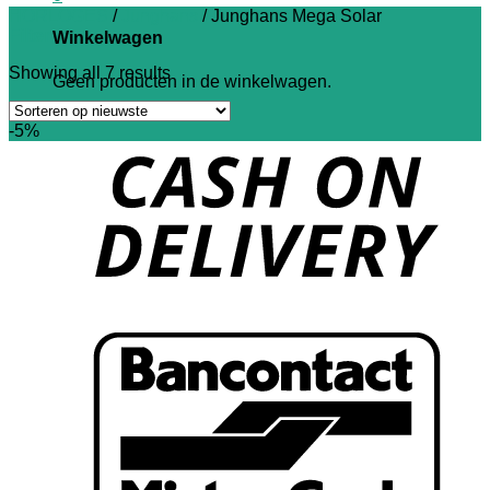
HORLOGES
/
Junghans
/
Junghans Mega Solar
Filter
Winkelwagen
Showing all 7 results
Geen producten in de winkelwagen.
-5%