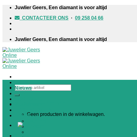
Skip
Juwlier Geers, Een diamant is voor altijd
to
CONTACTEER ONS
·
09 258 04 66
content
Juwlier Geers, Een diamant is voor altijd
Home
Zoeken
Nieuws
naar:
Shop
HORLOGES
Winkelwagen /
€
0,00
0
JUWELEN
TROUWRINGEN
Geen producten in de winkelwagen.
Winkel
Over ons
Contact
Informatief
0