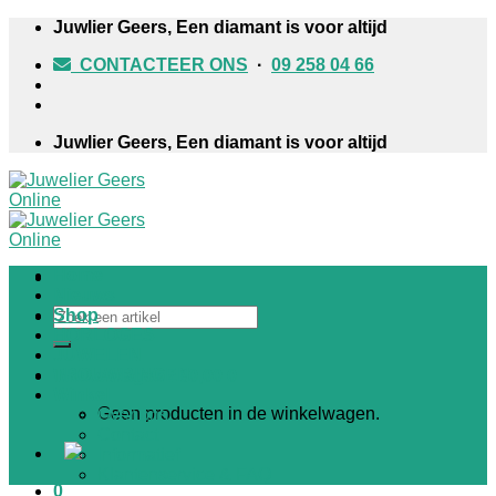
Skip
Juwlier Geers, Een diamant is voor altijd
to
CONTACTEER ONS
·
09 258 04 66
content
Juwlier Geers, Een diamant is voor altijd
Home
Nieuws
Zoeken
Shop
naar:
HORLOGES
JUWELEN
TROUWRINGEN
Winkelwagen /
€
0,00
0
Winkel
Geen producten in de winkelwagen.
Over ons
Contact
Informatief
Klantenservice & FAQ
0