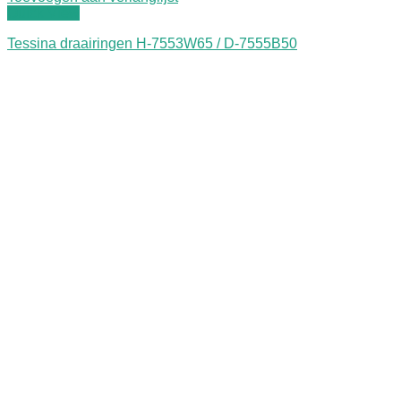
Quick View
Tessina draairingen H-7553W65 / D-7555B50