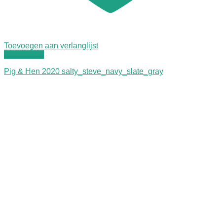
Toevoegen aan verlanglijst
Quick View
Pig & Hen 2020 salty_steve_navy_slate_gray