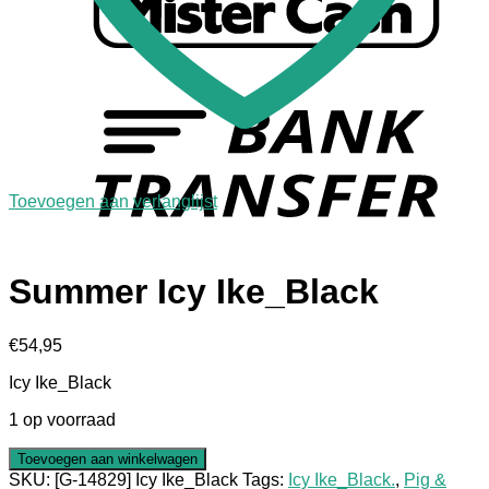
Toevoegen aan verlanglijst
Summer Icy Ike_Black
€
54,95
Icy Ike_Black
1 op voorraad
Toevoegen aan winkelwagen
SKU:
[G-14829] Icy Ike_Black
Tags:
Icy Ike_Black.
,
Pig &