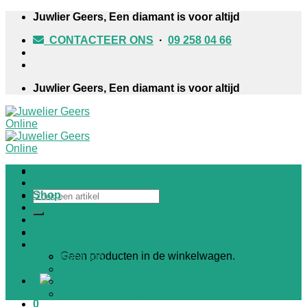
Skip
Juwlier Geers, Een diamant is voor altijd
to
CONTACTEER ONS
·
09 258 04 66
content
Juwlier Geers, Een diamant is voor altijd
Home
Nieuws
Zoeken
Shop
naar:
HORLOGES
JUWELEN
TROUWRINGEN
Winkelwagen /
€
0,00
0
Winkel
Geen producten in de winkelwagen.
Over ons
Contact
Informatief
Klantenservice & FAQ
0