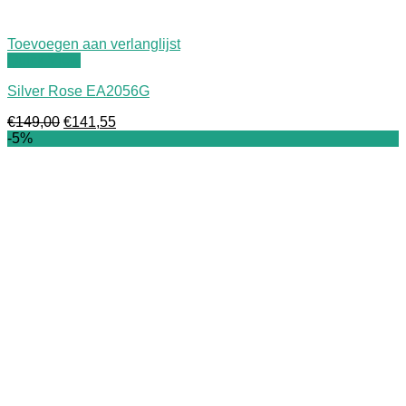
Toevoegen aan verlanglijst
Quick View
Silver Rose EA2056G
Oorspronkelijke
Huidige
€
149,00
€
141,55
prijs
prijs
-5%
was:
is:
€149,00.
€141,55.