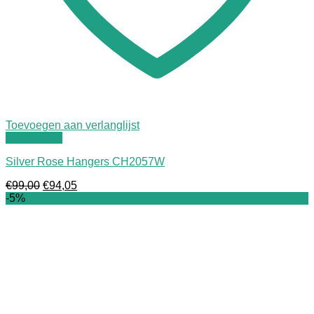
Toevoegen aan verlanglijst
Quick View
Silver Rose Hangers CH2057W
Oorspronkelijke
Huidige
€
99,00
€
94,05
prijs
prijs
-5%
was:
is:
€99,00.
€94,05.