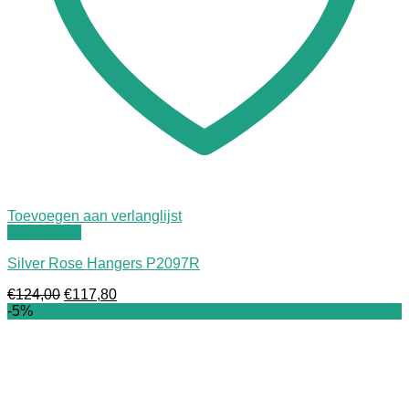
Toevoegen aan verlanglijst
Quick View
Silver Rose Hangers P2097R
Oorspronkelijke
Huidige
€
124,00
€
117,80
prijs
prijs
-5%
was:
is:
€124,00.
€117,80.