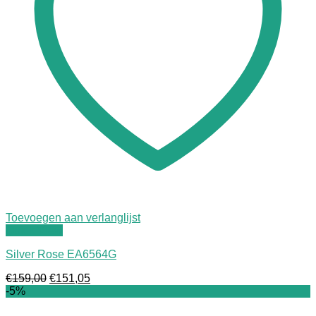
Toevoegen aan verlanglijst
Quick View
Silver Rose EA6564G
Oorspronkelijke
Huidige
€
159,00
€
151,05
prijs
prijs
-5%
was:
is:
€159,00.
€151,05.