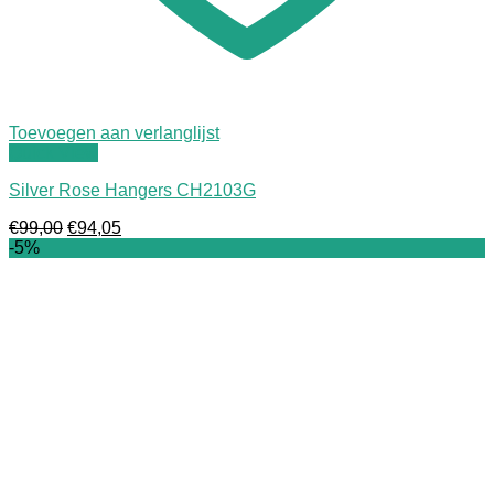
Toevoegen aan verlanglijst
Quick View
Silver Rose Hangers CH2103G
Oorspronkelijke
Huidige
€
99,00
€
94,05
prijs
prijs
-5%
was:
is:
€99,00.
€94,05.