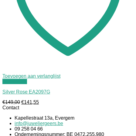
Toevoegen aan verlanglijst
Quick View
Silver Rose EA2097G
Oorspronkelijke
Huidige
€
149,00
€
141,55
prijs
prijs
Contact
was:
is:
Kapellestraat 13a, Evergem
€149,00.
€141,55.
info@juweliergeers.be
09 258 04 66
Ondernemingsnummer: BE 0472.255.980