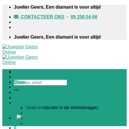
Skip
Juwlier Geers, Een diamant is voor altijd
to
CONTACTEER ONS
·
09 258 04 66
content
Juwlier Geers, Een diamant is voor altijd
Home
Nieuws
Zoeken
Shop
naar:
HORLOGES
JUWELEN
TROUWRINGEN
Winkelwagen /
€
0,00
0
Winkel
Geen producten in de winkelwagen.
Over ons
Contact
Informatief
Klantenservice & FAQ
0