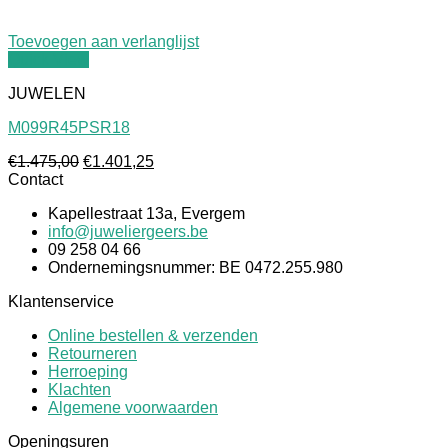
Toevoegen aan verlanglijst
Quick View
JUWELEN
M099R45PSR18
Oorspronkelijke
Huidige
€
1.475,00
€
1.401,25
prijs
prijs
Contact
was:
is:
Kapellestraat 13a, Evergem
€1.475,00.
€1.401,25.
info@juweliergeers.be
09 258 04 66
Ondernemingsnummer: BE 0472.255.980
Klantenservice
Online bestellen & verzenden
Retourneren
Herroeping
Klachten
Algemene voorwaarden
Openingsuren