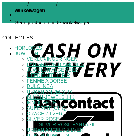
JUWELEN
/
Silver Rose
/
Silver Rose Fantasie
Winkelwagen
Geen producten in de winkelwagen.
COLLECTIES
HORLOGES
JUWELEN
VERLOVINGSRINGEN
LAB GROWN DIAMONDS
JUWELEN ALGEMEEN
LIEFDE ATELIER P.
FEMME A DORÉE
DULCI NEA
URBAN ANGELS 9K
BLUSH-JEWELS 14K
INNOCENCE
SUPERFIT (CLIQ)
ORAGE ZILVER
SILVER ROSE
SILVER ROSE FANTASIE
URBAN ANGELS ZILVER
HEREN JUWELEN