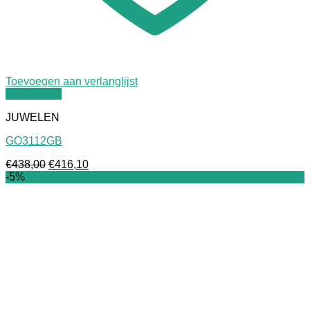
Toevoegen aan verlanglijst
Quick View
JUWELEN
GO3112GB
Oorspronkelijke
Huidige
€
438,00
€
416,10
prijs
prijs
-5%
was:
is:
€438,00.
€416,10.