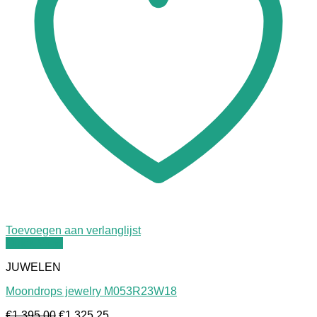
Toevoegen aan verlanglijst
Quick View
JUWELEN
Moondrops jewelry M053R23W18
Oorspronkelijke
Huidige
€
1.395,00
€
1.325,25