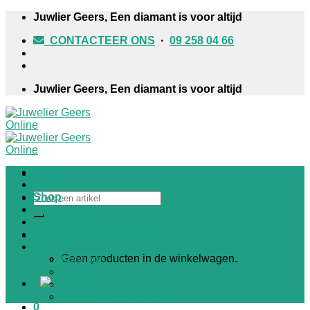
Skip
Juwlier Geers, Een diamant is voor altijd
to
CONTACTEER ONS
·
09 258 04 66
content
Juwlier Geers, Een diamant is voor altijd
Home
Nieuws
Zoeken
Shop
naar:
HORLOGES
JUWELEN
TROUWRINGEN
Winkelwagen /
€
0,00
0
Winkel
Geen producten in de winkelwagen.
Over ons
Contact
Informatief
Klantenservice & FAQ
0