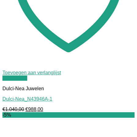
Toevoegen aan verlanglijst
Quick View
Dulci-Nea Juwelen
Dulci-Nea_N43946A-1
Oorspronkelijke
Huidige
€
1.040,00
€
988,00
prijs
prijs
-5%
was:
is:
€1.040,00.
€988,00.