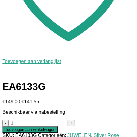
Toevoegen aan verlanglijst
EA6133G
Oorspronkelijke
Huidige
€
149,00
€
141,55
prijs
prijs
Beschikbaar via nabestelling
was:
is:
€149,00.
€141,55.
EA6133G
aantal
Toevoegen aan winkelwagen
SKU:
EA6133G
Categorieën:
JUWELEN
,
Silver Rose