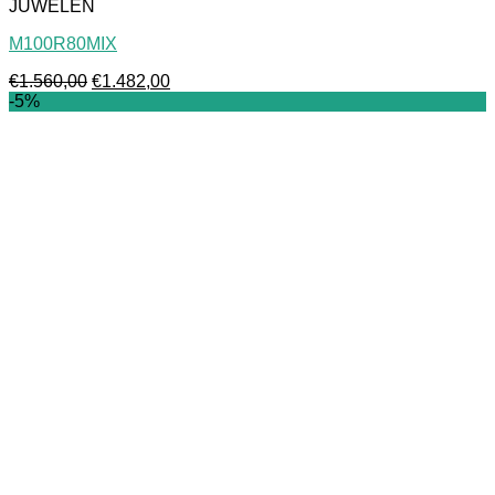
JUWELEN
M100R80MIX
Oorspronkelijke
Huidige
€
1.560,00
€
1.482,00
prijs
prijs
-5%
was:
is:
€1.560,00.
€1.482,00.