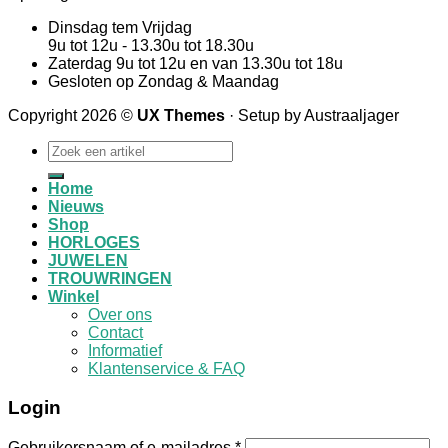
Dinsdag tem Vrijdag
9u tot 12u - 13.30u tot 18.30u
Zaterdag 9u tot 12u en van 13.30u tot 18u
Gesloten op Zondag & Maandag
Copyright 2026 ©
UX Themes
· Setup by Austraaljager
Zoeken
naar:
Home
Nieuws
Shop
HORLOGES
JUWELEN
TROUWRINGEN
Winkel
Over ons
Contact
Informatief
Klantenservice & FAQ
Login
Gebruikersnaam of e-mailadres
*