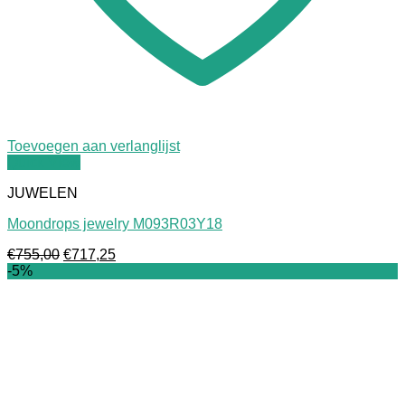
Toevoegen aan verlanglijst
Quick View
JUWELEN
Moondrops jewelry M093R03Y18
Oorspronkelijke
Huidige
€
755,00
€
717,25
prijs
prijs
-5%
was:
is:
€755,00.
€717,25.