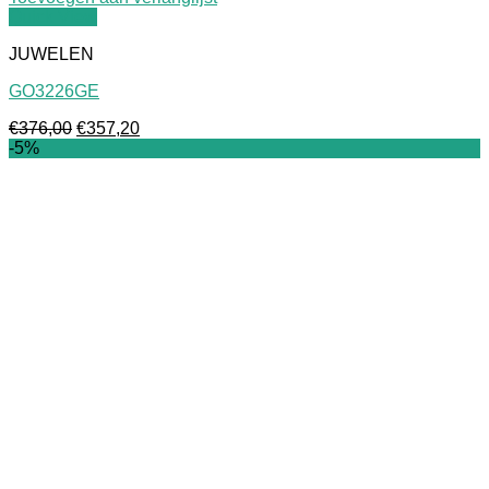
Quick View
JUWELEN
GO3226GE
Oorspronkelijke
Huidige
€
376,00
€
357,20
prijs
prijs
-5%
was:
is:
€376,00.
€357,20.