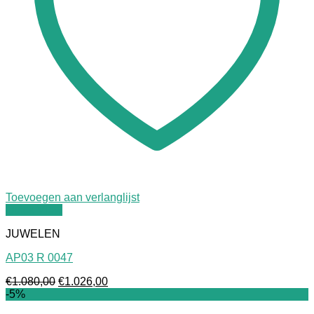
Toevoegen aan verlanglijst
Quick View
JUWELEN
AP03 R 0047
Oorspronkelijke
Huidige
€
1.080,00
€
1.026,00
prijs
prijs
-5%
was:
is: