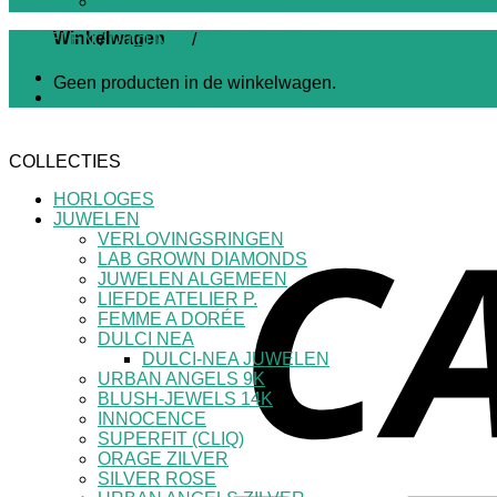
Klantenservice & FAQ
Winkelwagen
JUWELEN
/
Dulci Nea
/
Dulci-Nea Juwelen
Geen producten in de winkelwagen.
COLLECTIES
HORLOGES
JUWELEN
VERLOVINGSRINGEN
LAB GROWN DIAMONDS
JUWELEN ALGEMEEN
LIEFDE ATELIER P.
FEMME A DORÉE
DULCI NEA
DULCI-NEA JUWELEN
URBAN ANGELS 9K
BLUSH-JEWELS 14K
INNOCENCE
SUPERFIT (CLIQ)
ORAGE ZILVER
SILVER ROSE