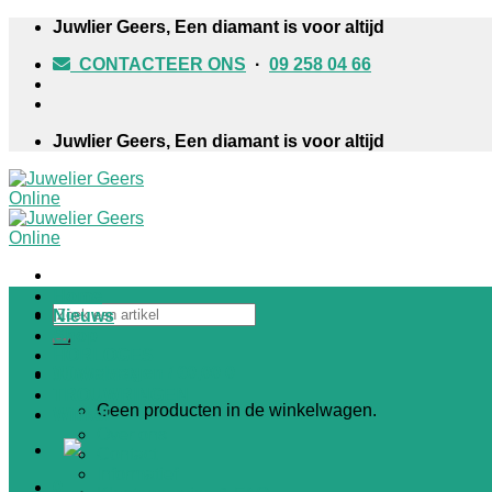
Skip
Juwlier Geers, Een diamant is voor altijd
to
CONTACTEER ONS
·
09 258 04 66
content
Juwlier Geers, Een diamant is voor altijd
Home
Zoeken
Nieuws
naar:
Shop
HORLOGES
Winkelwagen /
€
0,00
0
JUWELEN
TROUWRINGEN
Geen producten in de winkelwagen.
Winkel
Over ons
Contact
Informatief
0