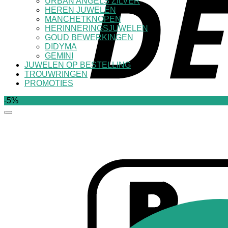
URBAN ANGELS ZILVER
HEREN JUWELEN
MANCHETKNOPEN
HERINNERINGSJUWELEN
GOUD BEWERKINGEN
DIDYMA
GEMINI
JUWELEN OP BESTELLING
TROUWRINGEN
PROMOTIES
-5%