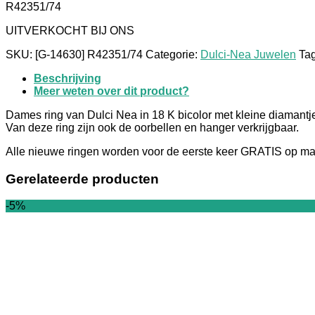
R42351/74
was:
is:
€943,00.
€895,85.
UITVERKOCHT BIJ ONS
SKU:
[G-14630] R42351/74
Categorie:
Dulci-Nea Juwelen
Ta
Beschrijving
Meer weten over dit product?
Dames ring van Dulci Nea in 18 K bicolor met kleine diamantj
Van deze ring zijn ook de oorbellen en hanger verkrijgbaar.
Alle nieuwe ringen worden voor de eerste keer GRATIS op maat
Gerelateerde producten
-5%