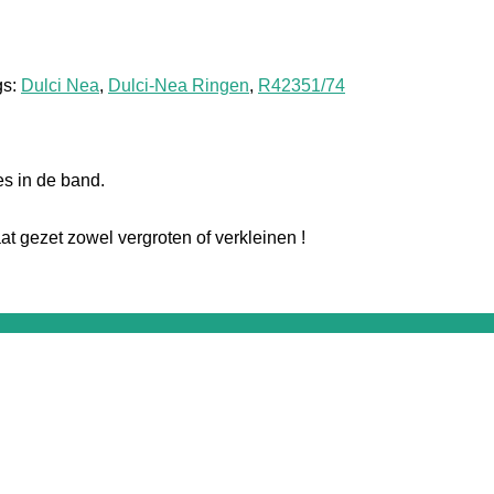
gs:
Dulci Nea
,
Dulci-Nea Ringen
,
R42351/74
es in de band.
 gezet zowel vergroten of verkleinen !