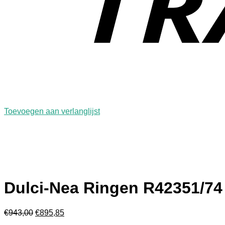
Toevoegen aan verlanglijst
Dulci-Nea Ringen R42351/74
Oorspronkelijke
Huidige
€
943,00
€
895,85
prijs
prijs