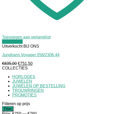
Toevoegen aan verlanglijst
Quick View
Uitverkocht
Junghans Voyager 056/2306.44
Oorspronkelijke
Huidige
€
835,00
€
751,50
prijs
prijs
COLLECTIES
was:
is:
HORLOGES
€835,00.
€751,50.
JUWELEN
JUWELEN OP BESTELLING
TROUWRINGEN
PROMOTIES
Filteren op prijs
Min.
Max.
Filter
prijs
prijs
Prijs:
€750
—
€760