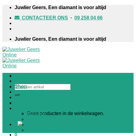
Skip
Juwlier Geers, Een diamant is voor altijd
to
CONTACTEER ONS
·
09 258 04 66
content
Juwlier Geers, Een diamant is voor altijd
Home
Nieuws
Zoeken
Shop
naar:
HORLOGES
JUWELEN
TROUWRINGEN
Winkelwagen /
€
0,00
0
Winkel
Geen producten in de winkelwagen.
Over ons
Contact
Informatief
Klantenservice & FAQ
0