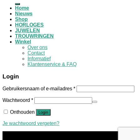
naar:
Home
Nieuws
Shop
HORLOGES
JUWELEN
TROUWRINGEN
Winkel
Over ons
Contact
Informatief
Klantenservice & FAQ
Login
Gebruikersnaam of e-mailadres
*
Wachtwoord
*
Onthouden
Login
Je wachtwoord vergeten?
Juwelier Geers maakt gebruik van cookies om de kwaliteit
van de website te verbeteren.