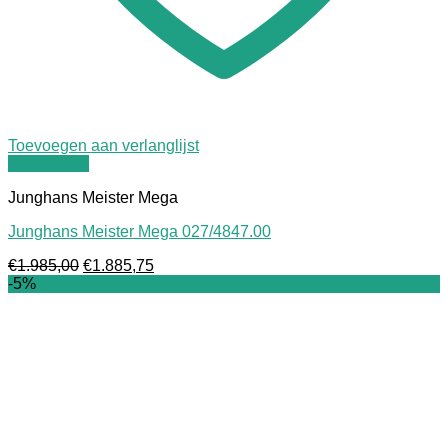
Toevoegen aan verlanglijst
Quick View
Junghans Meister Mega
Junghans Meister Mega 027/4847.00
Oorspronkelijke
Huidige
€
1.985,00
€
1.885,75
prijs
prijs
-5%
was:
is:
€1.985,00.
€1.885,75.