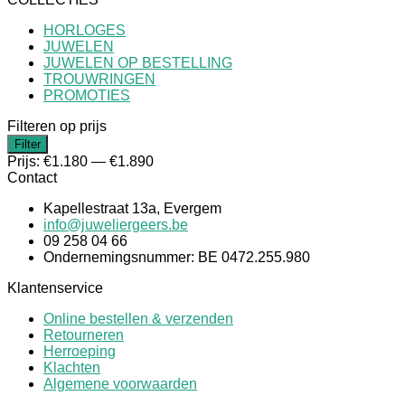
was:
is:
HORLOGES
€1.250,00.
€1.187,50.
JUWELEN
JUWELEN OP BESTELLING
TROUWRINGEN
PROMOTIES
Filteren op prijs
Min.
Max.
Filter
prijs
prijs
Prijs:
€1.180
—
€1.890
Contact
Kapellestraat 13a, Evergem
info@juweliergeers.be
09 258 04 66
Ondernemingsnummer: BE 0472.255.980
Klantenservice
Online bestellen & verzenden
Retourneren
Herroeping
Klachten
Algemene voorwaarden