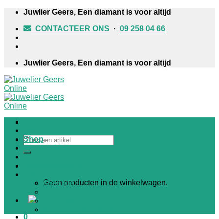
Skip
Juwlier Geers, Een diamant is voor altijd
to
CONTACTEER ONS
·
09 258 04 66
content
Juwlier Geers, Een diamant is voor altijd
Home
Nieuws
Zoeken
Shop
naar:
HORLOGES
JUWELEN
TROUWRINGEN
Winkelwagen /
€
0,00
0
Winkel
Geen producten in de winkelwagen.
Over ons
Contact
Informatief
Klantenservice & FAQ
0