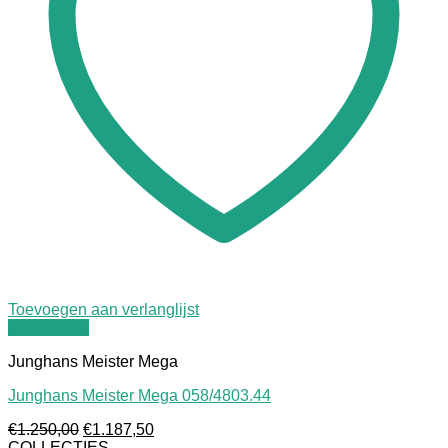
Toevoegen aan verlanglijst
Quick View
Junghans Meister Mega
Junghans Meister Mega 058/4803.44
Oorspronkelijke
Huidige
€
1.250,00
€
1.187,50
prijs
prijs
COLLECTIES