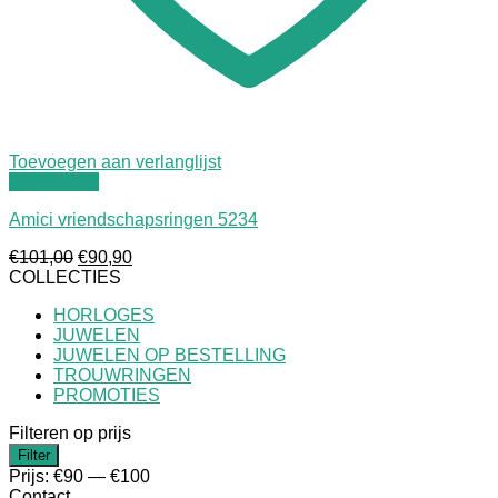
Toevoegen aan verlanglijst
Quick View
Amici vriendschapsringen 5234
Oorspronkelijke
Huidige
€
101,00
€
90,90
prijs
prijs
COLLECTIES
was:
is:
HORLOGES
€101,00.
€90,90.
JUWELEN
JUWELEN OP BESTELLING
TROUWRINGEN
PROMOTIES
Filteren op prijs
Min.
Max.
Filter
prijs
prijs
Prijs:
€90
—
€100
Contact