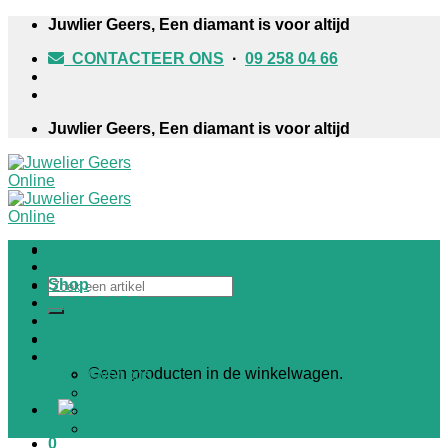
Skip
Juwlier Geers, Een diamant is voor altijd
to
CONTACTEER ONS
·
09 258 04 66
content
Juwlier Geers, Een diamant is voor altijd
Home
Nieuws
Zoeken
Shop
naar:
HORLOGES
JUWELEN
TROUWRINGEN
Winkelwagen /
€
0,00
0
Winkel
Geen producten in de winkelwagen.
Over ons
Contact
Informatief
Klantenservice & FAQ
0