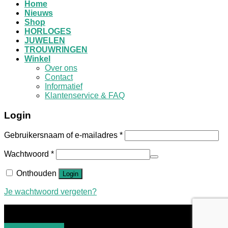
Home
Nieuws
Shop
HORLOGES
JUWELEN
TROUWRINGEN
Winkel
Over ons
Contact
Informatief
Klantenservice & FAQ
Login
Gebruikersnaam of e-mailadres
*
Wachtwoord
*
Onthouden
Login
Je wachtwoord vergeten?
Juwelier Geers maakt gebruik van cookies om de kwaliteit
van de website te verbeteren.
More info
Accept