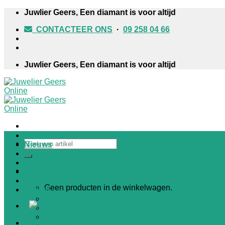
Skip
Juwlier Geers, Een diamant is voor altijd
to
CONTACTEER ONS
·
09 258 04 66
content
Juwlier Geers, Een diamant is voor altijd
Home
Zoeken
Nieuws
naar:
Shop
HORLOGES
Winkelwagen /
€
0,00
0
JUWELEN
TROUWRINGEN
Geen producten in de winkelwagen.
Winkel
Over ons
Contact
Informatief
0