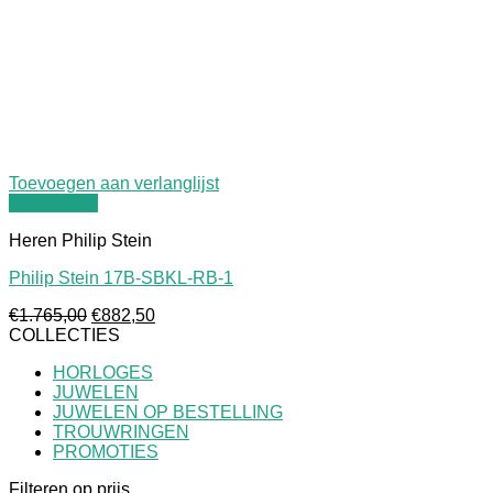
Toevoegen aan verlanglijst
Quick View
Heren Philip Stein
Philip Stein 17B-SBKL-RB-1
Oorspronkelijke
Huidige
€
1.765,00
€
882,50
prijs
prijs
COLLECTIES
was:
is:
HORLOGES
€1.765,00.
€882,50.
JUWELEN
JUWELEN OP BESTELLING
TROUWRINGEN
PROMOTIES
Filteren op prijs