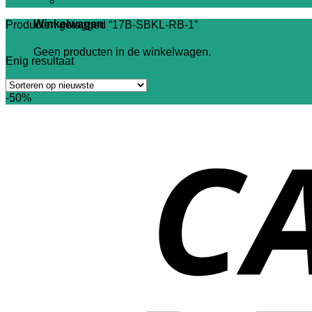
Klantenservice & FAQ
Winkelwagen
Producten getagged “17B-SBKL-RB-1”
Filter
Geen producten in de winkelwagen.
Enig resultaat
-50%